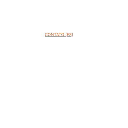
SOBRE A UNIVR (ES)
CONTATO (ES)
CONTE A SUA HISTÓRIA (ES